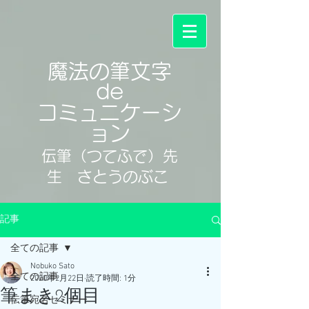
魔法の筆文字
de
コミュニケーシ
ョン
伝筆（つてふで）先
生 さとうのぶこ
記事
全ての記事
Nobuko Sato
全ての記事
2020年2月22日
読了時間: 1分
筆まき2個目
伝筆宛名セミナー