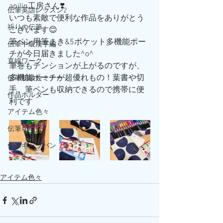
apilin工房さん❣️
伝筆英語レッスン2
いつも素敵で便利な作品をありがとう
祈りの伝筆
ございます😊
筆ペン用筆まき&5ポケット多機能ポー
伝筆中級漢字編
チが今日届きました^o^
直線ワーク
筆巻もテンションが上がるのですが、
多機能ポーチが超優れもの！葉書や切
伝筆初級セミナー
手、筆ペンも収納できるので携帯に便
作品ホルダー
利です
アイテム色々
伝筆な毎日
伝筆キャラバン
アイテム色々